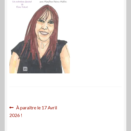
Navigation
Article
À paraître le 17 Avril
précédent :
2026 !
de