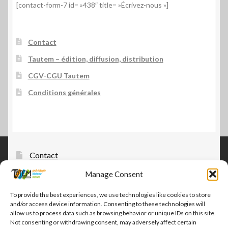
[contact-form-7 id= »438″ title= »Écrivez-nous »]
Contact
Tautem – édition, diffusion, distribution
CGV-CGU Tautem
Conditions générales
Contact
Manage Consent
Tautem – édition, diffusion, distribution
CGV-CGU Tautem
To provide the best experiences, we use technologies like cookies to store
and/or access device information. Consenting to these technologies will
Conditions générales
allow us to process data such as browsing behavior or unique IDs on this site.
Not consenting or withdrawing consent, may adversely affect certain