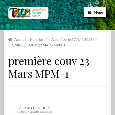
Aller
Aller
Menu
à
au
la
contenu
Accueil
navigation
Ouvrir
Accueil
Non classé
À paraître le 17 Avril 2026 !
Choix par genre
le
PREMIÈRE COUV 23 MARS MPM-1
menu
Ouvrir
Choix par éditeur
première couv 23
enfant
le
menu
Promos
Mars MPM-1
enfant
Qui sommes-nous ?