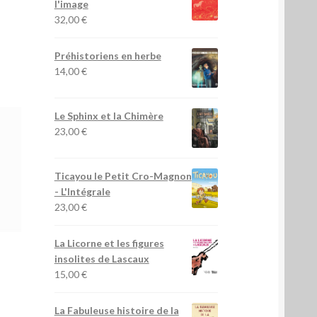
l'image
32,00
€
Préhistoriens en herbe
14,00
€
Le Sphinx et la Chimère
23,00
€
Ticayou le Petit Cro-Magnon
- L'Intégrale
23,00
€
La Licorne et les figures
insolites de Lascaux
15,00
€
La Fabuleuse histoire de la