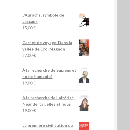
L'Aurochs, symbole de
Lascaux
15,00
€
Carnet de voyage. Dans la
vallée de Cro-Magnon
27,00
€
À la recherche de Sapiens et
notre humanité
19,00
€
À la recherche de l'altérité,
Néandertal, elles et nous
19,00
€
La première civilisation de