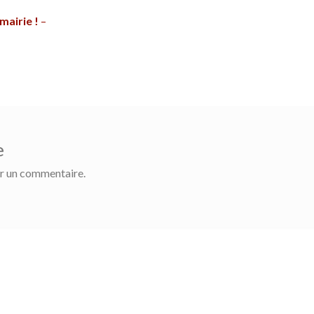
 mairie !
–
e
r un commentaire.