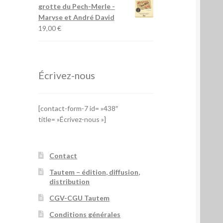
grotte du Pech-Merle
-
Maryse et André David
19,00
€
Écrivez-nous
[contact-form-7 id= »438″
title= »Écrivez-nous »]
Contact
Tautem – édition, diffusion,
distribution
CGV-CGU Tautem
Conditions générales