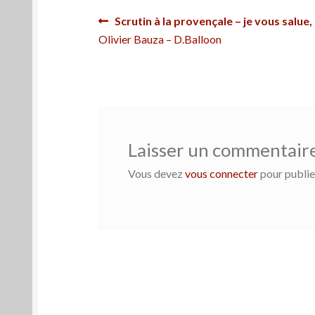
Navigation
Article
Scrutin à la provençale – je vous salue,
précédent :
Olivier Bauza – D.Balloon
de
l’article
Laisser un commentair
Vous devez
vous connecter
pour publie