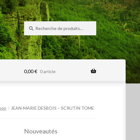
Recherche
Recherche
pour :
0,00
€
0 article
loon
JEAN-MARIE DESBOIS – SCRUTIN TOME
Nouveautés