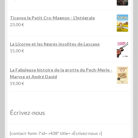
Ticayou le Petit Cro-Magnon - L'Intégrale
23,00
€
La Licorne et les figures insolites de Lascaux
15,00
€
La Fabuleuse histoire de la grotte du Pech-Merle
-
Maryse et André David
19,00
€
Écrivez-nous
[contact-form-7 id= »438″ title= »Écrivez-nous »]