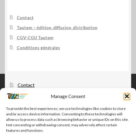
Contact
Tautem – édition, diffusion, distribution
CGV-CGU Tautem
Conditions générales
Contact
Manage Consent
Tautem – édition, diffusion, distribution
CGV-CGU Tautem
To provide the best experiences, we use technologies like cookies to store
and/or access device information. Consenting to these technologies will
Conditions générales
allow us to process data such as browsing behavior or unique IDs on this site.
Not consenting or withdrawing consent, may adversely affect certain
features and functions.