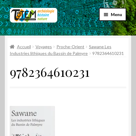
Aller
Aller
Menu
à
au
la
contenu
Accueil
navigation
Ouvrir
Accueil
Voyages
Proche-Orient
Sawane Les
Choix par genre
le
Industries lithiques du Bassin de Palmyre
9782364610231
menu
Ouvrir
Choix par éditeur
9782364610231
enfant
le
menu
Promos
enfant
Qui sommes-nous ?