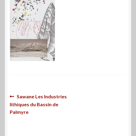
Navigation
Article
Sawane Les Industries
précédent :
lithiques du Bassin de
de
Palmyre
l’article