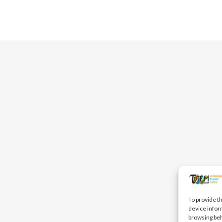
To provide t
device infor
browsing beh