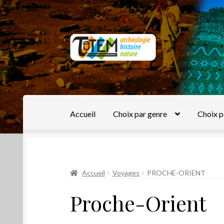
Aller
Aller
à
au
la
contenu
navigation
Accueil
Choix par genre
Choix p
Accueil
Voyages
PROCHE-ORIENT
Proche-Orient