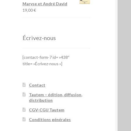
Maryse et André David
19,00
€
Écrivez-nous
[contact-form-7 id= »438″
title= »Écrivez-nous »]
Contact
Tautem – édition, diffusion,
distribution
CGV-CGU Tautem
Conditions générales