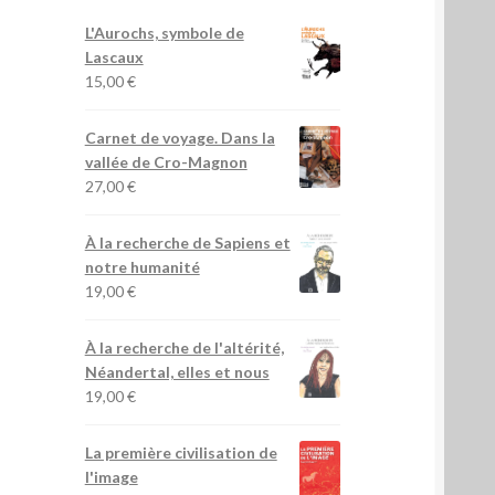
L'Aurochs, symbole de
Lascaux
15,00
€
Carnet de voyage. Dans la
vallée de Cro-Magnon
27,00
€
À la recherche de Sapiens et
notre humanité
19,00
€
À la recherche de l'altérité,
Néandertal, elles et nous
19,00
€
La première civilisation de
l'image