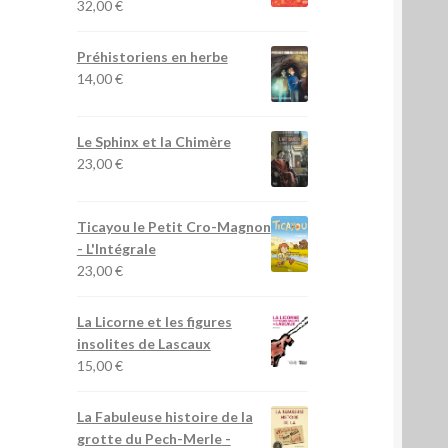
32,00
€
Préhistoriens en herbe
14,00
€
Le Sphinx et la Chimère
23,00
€
Ticayou le Petit Cro-Magnon
- L'Intégrale
23,00
€
La Licorne et les figures
insolites de Lascaux
15,00
€
La Fabuleuse histoire de la
grotte du Pech-Merle
-