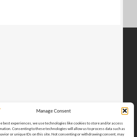
Manage Consent
he best experiences, we use technologies like cookies to store and/or access
mation. Consenting to these technologies will allow us to process data such as
avior or unique IDs on this site. Not consenting or withdrawing consent, may