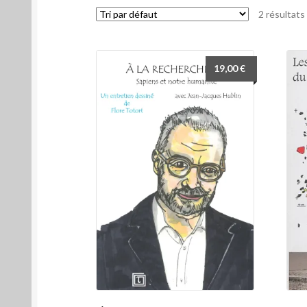
2 résultats
19,00
€