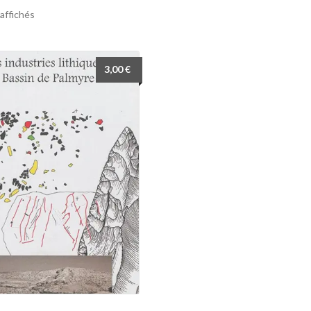
 affichés
3,00
€