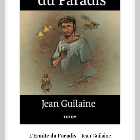
était :
est :
19,50 €.
10,00 
L’Ermite du Paradis
– Jean Guilaine