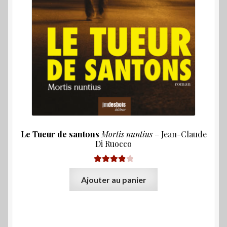
Le Tueur de santons
Mortis nuntius
– Jean-Claude
Di Ruocco
Note
4.00
Ajouter au panier
sur 5