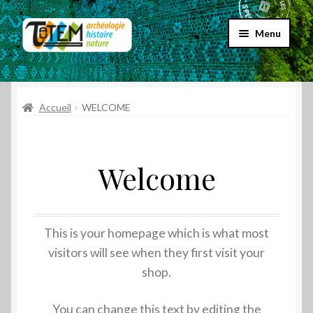
Aller
Aller
Menu
à
au
la
contenu
Accueil
navigation
Ouvrir
Accueil
WELCOME
Choix par genre
le
menu
Ouvrir
Choix par éditeur
enfant
le
Welcome
menu
Promos
enfant
Qui sommes-nous ?
This is your homepage which is what most
visitors will see when they first visit your
shop.
You can change this text by editing the