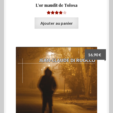
L’or maudit de Tolosa
Note
4.00
Ajouter au panier
sur 5
16,90
€