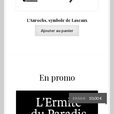
L’Aurochs, symbole de Lascaux
Ajouter au panier
En promo
Le
Le
19,50
€
10,00
€
prix
prix
initial
actuel