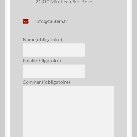
21310 Mirebeau-Sur-Bèze
info@tautem.fr
Name
(obligatoire)
Email
(obligatoire)
Comment
(obligatoire)