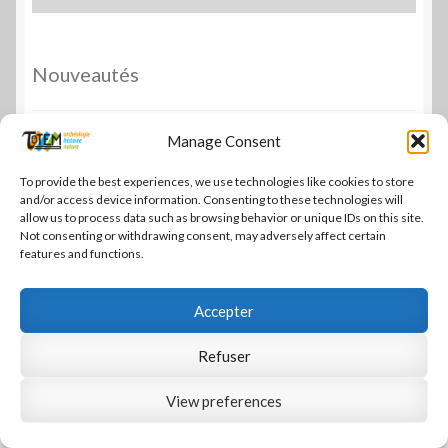
Nouveautés
Manage Consent
L'Aurochs, symbole de Lascaux
15,00
€
To provide the best experiences, we use technologies like cookies to store
and/or access device information. Consenting to these technologies will
allow us to process data such as browsing behavior or unique IDs on this site.
Not consenting or withdrawing consent, may adversely affect certain
Carnet de voyage. Dans la vallée de Cro-Magnon
features and functions.
27,00
€
Accepter
À la recherche de Sapiens et notre humanité
19,00
€
Refuser
View preferences
0
À la recherche de l'altérité, Néandertal, elles et
Recherche
Recherche
nous