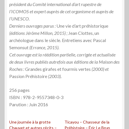
président du Comité international d’art rupestre de
l’ICOMOS et expert
auprès de cet organisme et auprès de
l’UNESCO.
Derniers ouvrages parus :
Une vie d’art préhistorique
(éditions Jérôme Millon, 2015) ;
Jean Clottes, un
archéologue dans le siècle. Entretiens avec Pascal
Semonsut
(Errance, 2015).
Cet ouvrage est la réédition partielle, corrigée et actualisée
de deux livres publiés autrefois aux éditions de la Maison des
Roches :
Grandes girafes et fourmis vertes
(2000) et
Passion Préhistoire
(2003).
256 pages
ISBN : 978-2-9557348-0-3
Parution : Juin 2016
Une journée à la grotte
Ticayou – Chasseur de la
Chauvet et autres récits –
Préhistoire – Éric Le Brun