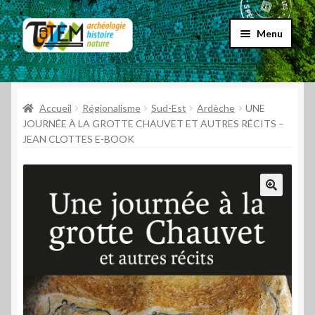
Aller
Aller
Menu
à
au
la
contenu
Accueil
navigation
Ouvrir
Accueil
Régionalisme
Sud-Est
Ardèche
UNE
Choix par genre
le
JOURNÉE À LA GROTTE CHAUVET ET AUTRES RÉCITS –
JEAN CLOTTES E-BOOK
menu
Ouvrir
Choix par éditeur
enfant
le
menu
Promos
enfant
Qui sommes-nous ?