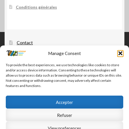
Conditions générales
Contact
Manage Consent
Tautem – édition, diffusion, distribution
CGV-CGU Tautem
To provide the best experiences, we use technologies like cookies to store
and/or access device information. Consenting to these technologies will
Conditions générales
allow us to process data such as browsing behavior or unique IDs on this site.
Not consenting or withdrawing consent, may adversely affect certain
features and functions.
Accepter
© Tautem 2026
Refuser
CGV-CGU Tautem
Built with WooCommerce
.
View preferences
0