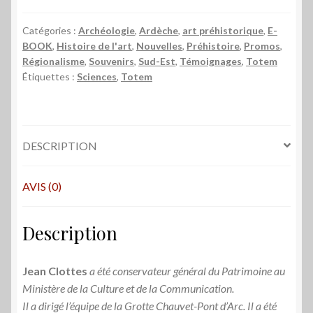
journée
à
Catégories :
Archéologie
,
Ardèche
,
art préhistorique
,
E-
BOOK
,
Histoire de l'art
,
Nouvelles
,
Préhistoire
,
Promos
,
la
Régionalisme
,
Souvenirs
,
Sud-Est
,
Témoignages
,
Totem
grotte
Étiquettes :
Sciences
,
Totem
Chauvet
et
autres
récits
DESCRIPTION
-
Jean
AVIS (0)
Clottes
E-
BOOK
Description
Jean Clottes
a été conservateur général du Patrimoine au
Ministère de la Culture et de la Communication.
Il a dirigé l’équipe de la Grotte Chauvet-Pont d’Arc. Il a été