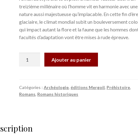
treizième millénaire où l’homme vit en harmonie avec une
nature aussi majestueuse qu’implacable. En cette fin d’èr
glaciaire, le climat mondial subit un bouleversement colo
qui impact autant la flore et la faune que les hommes dont
facultés d’adaptation vont être mises à rude épreuve.
quantité
Ajouter au panier
de
Les
Attrape-
vents
Catégories :
Archéologie
,
éditions Mergoil
,
Préhistoire
,
Romans
,
Romans historiques
-
Chroniques
aziliennes
-
Jean-
scription
Michel