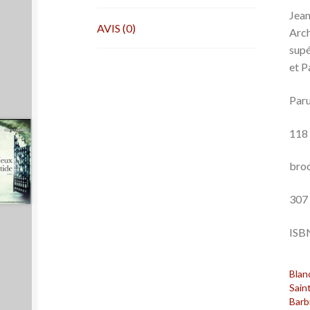
Jean
AVIS (0)
Arch
supé
et P
Paru
118
bro
307
ISB
Blan
Sain
Barb