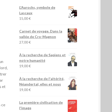
L'Aurochs, symbole de
Lascaux
15,00
€
Carnet de voyage. Dans la
vallée de Cro-Magnon
27,00
€
À la recherche de Sapiens et
notre humanité
un
19,00
€
Nord,
trer
À la recherche de l'altérité,
er
Néandertal, elles et nous
s et
19,00
€
La première civilisation de
s ce
l'image