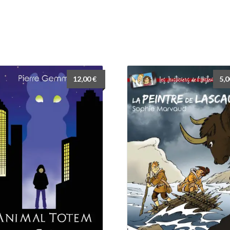
12,00
€
5,