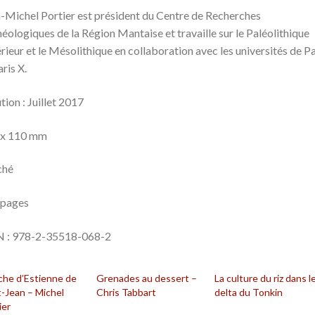
Portier
-Michel Portier est président du Centre de Recherches
éologiques de la Région Mantaise et travaille sur le Paléolithique
rieur et le Mésolithique en collaboration avec les universités de Pa
aris X.
tion : Juillet 2017
 x 110 mm
ché
 pages
N : 978-2-35518-068-2
che d’Estienne de
Grenades au dessert –
La culture du riz dans l
t-Jean – Michel
Chris Tabbart
delta du Tonkin
ier