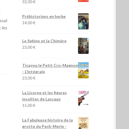
32,00
€
e
Préhistoriens en herbe
ssal
14,00
€
 les
Le Sphinx et la Chimère
23,00
€
Ticayou le Petit Cro-Magnon
- L'Intégrale
23,00
€
La Licorne et les figures
insolites de Lascaux
15,00
€
La Fabuleuse histoire de la
grotte du Pech-Merle
-