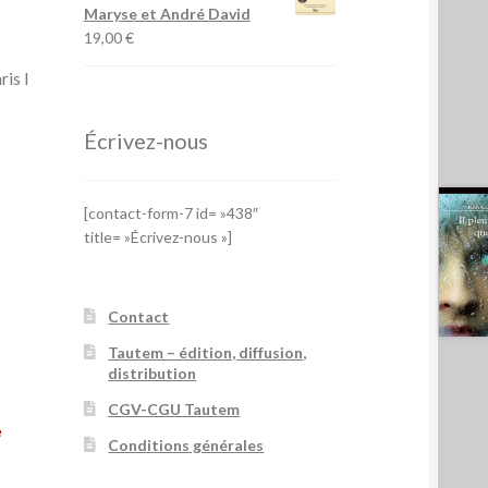
Maryse et André David
19,00
€
ris I
Écrivez-nous
[contact-form-7 id= »438″
title= »Écrivez-nous »]
Contact
Tautem – édition, diffusion,
distribution
CGV-CGU Tautem
e
Conditions générales