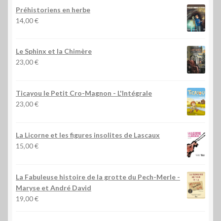
Préhistoriens en herbe
14,00
€
Le Sphinx et la Chimère
23,00
€
Ticayou le Petit Cro-Magnon - L'Intégrale
23,00
€
La Licorne et les figures insolites de Lascaux
15,00
€
La Fabuleuse histoire de la grotte du Pech-Merle
-
Maryse et André David
19,00
€