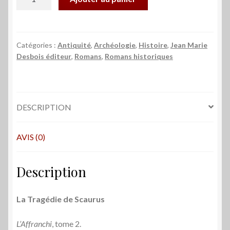
de
La
Tragédie
de
Catégories :
Antiquité
,
Archéologie
,
Histoire
,
Jean Marie
Desbois éditeur
,
Romans
,
Romans historiques
Scaurus
DESCRIPTION
AVIS (0)
Description
La Tragédie de Scaurus
L’Affranchi
, tome 2.