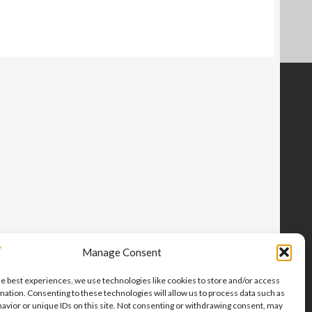
Manage Consent
he best experiences, we use technologies like cookies to store and/or access
mation. Consenting to these technologies will allow us to process data such as
avior or unique IDs on this site. Not consenting or withdrawing consent, may