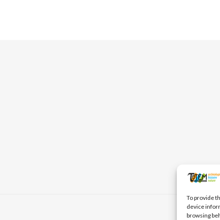
To provide t
device infor
browsing beh