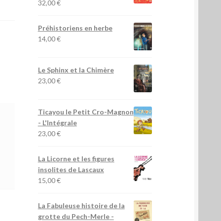
32,00
€
Préhistoriens en herbe
14,00
€
Le Sphinx et la Chimère
23,00
€
Ticayou le Petit Cro-Magnon
- L'Intégrale
23,00
€
La Licorne et les figures
insolites de Lascaux
15,00
€
La Fabuleuse histoire de la
grotte du Pech-Merle
-