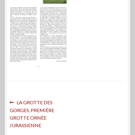
Navigation
Article
LA GROTTE DES
précédent :
GORGES, PREMIÈRE
de
GROTTE ORNÉE
l’article
JURASSIENNE