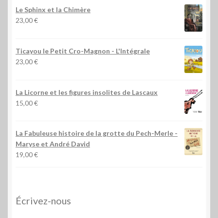
Le Sphinx et la Chimère
23,00
€
Ticayou le Petit Cro-Magnon - L'Intégrale
23,00
€
La Licorne et les figures insolites de Lascaux
15,00
€
La Fabuleuse histoire de la grotte du Pech-Merle
-
Maryse et André David
19,00
€
Écrivez-nous