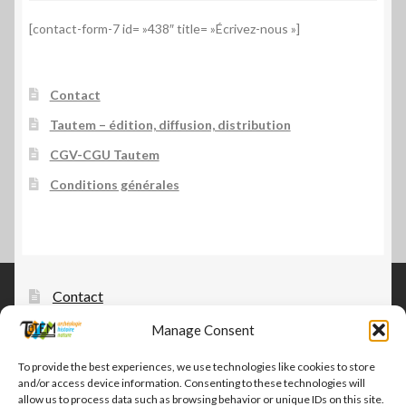
[contact-form-7 id= »438″ title= »Écrivez-nous »]
Contact
Tautem – édition, diffusion, distribution
CGV-CGU Tautem
Conditions générales
Contact
Manage Consent
Tautem – édition, diffusion, distribution
CGV-CGU Tautem
To provide the best experiences, we use technologies like cookies to store
and/or access device information. Consenting to these technologies will
Conditions générales
allow us to process data such as browsing behavior or unique IDs on this site.