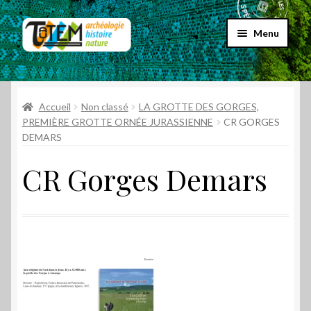
Aller
Aller
Menu
à
au
la
contenu
Accueil
navigation
Ouvrir
Accueil
Non classé
LA GROTTE DES GORGES,
Choix par genre
le
PREMIÈRE GROTTE ORNÉE JURASSIENNE
CR GORGES
DEMARS
menu
Ouvrir
Choix par éditeur
enfant
le
CR Gorges Demars
menu
Promos
enfant
Qui sommes-nous ?