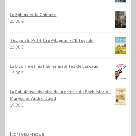
Le Sphinx et la Chimère
23,00
€
Ticayou le Petit Cro-Magnon - L'Intégrale
23,00
€
La Licorne et les figures insolites de Lascaux
15,00
€
La Fabuleuse histoire de la grotte du Pech-Merle
-
Maryse et André David
19,00
€
Écrivez-nous