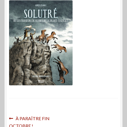
Navigation
Article
À PARAÎTRE FIN
précédent :
OCTOBRE !