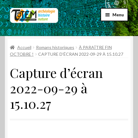
Aller
Aller
Menu
à
au
la
contenu
Accueil
navigation
Ouvrir
Accueil
Romans historiques
À PARAÎTRE FIN
Choix par genre
le
OCTOBRE !
CAPTURE D’ÉCRAN 2022-09-29 À 15.10.27
menu
Ouvrir
Choix par éditeur
Capture d’écran
enfant
le
menu
Promos
2022-09-29 à
enfant
Qui sommes-nous ?
15.10.27