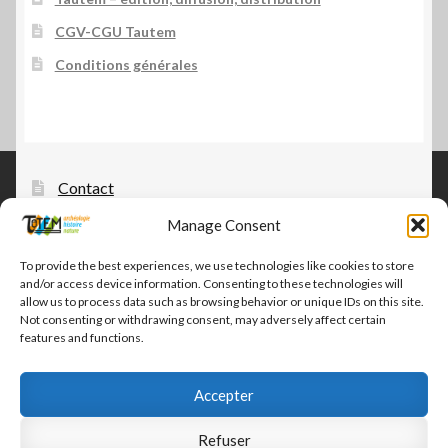
CGV-CGU Tautem
Conditions générales
Contact
Manage Consent
Tautem – édition, diffusion, distribution
CGV-CGU Tautem
To provide the best experiences, we use technologies like cookies to store
and/or access device information. Consenting to these technologies will
Conditions générales
allow us to process data such as browsing behavior or unique IDs on this site.
Not consenting or withdrawing consent, may adversely affect certain
features and functions.
Accepter
© Tautem 2026
Refuser