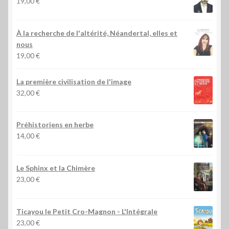
19,00
€
À la recherche de l'altérité, Néandertal, elles et
nous
19,00
€
La première civilisation de l'image
32,00
€
Préhistoriens en herbe
14,00
€
Le Sphinx et la Chimère
23,00
€
Ticayou le Petit Cro-Magnon - L'Intégrale
23,00
€