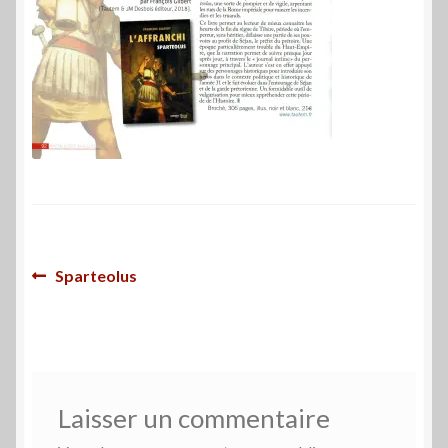
Navigation
Article
Sparteolus
précédent :
de
l’article
Laisser un commentaire