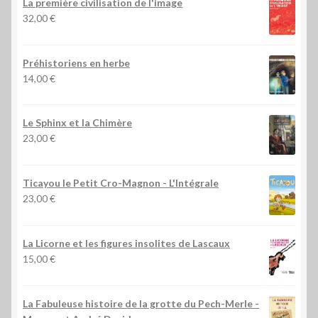
La première civilisation de l'image
32,00
€
Préhistoriens en herbe
14,00
€
Le Sphinx et la Chimère
23,00
€
Ticayou le Petit Cro-Magnon - L'Intégrale
23,00
€
La Licorne et les figures insolites de Lascaux
15,00
€
La Fabuleuse histoire de la grotte du Pech-Merle
-