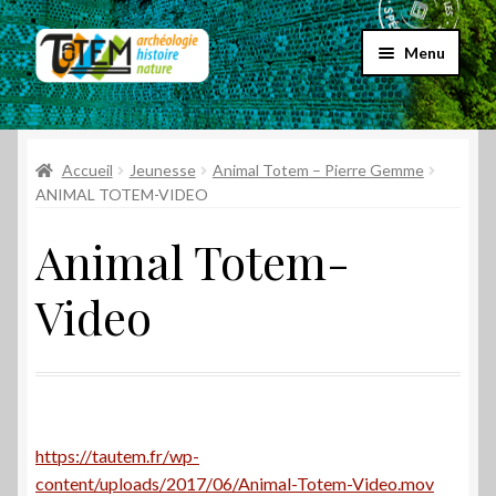
Aller
Aller
Menu
à
au
la
contenu
Accueil
navigation
Ouvrir
Accueil
Jeunesse
Animal Totem – Pierre Gemme
Choix par genre
le
ANIMAL TOTEM-VIDEO
menu
Ouvrir
Choix par éditeur
Animal Totem-
enfant
le
menu
Promos
Video
enfant
Qui sommes-nous ?
https://tautem.fr/wp-
content/uploads/2017/06/Animal-Totem-Video.mov