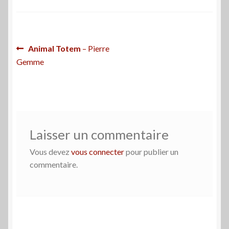
Navigation
Article
Animal Totem
– Pierre
précédent :
Gemme
de
l’article
Laisser un commentaire
Vous devez
vous connecter
pour publier un
commentaire.