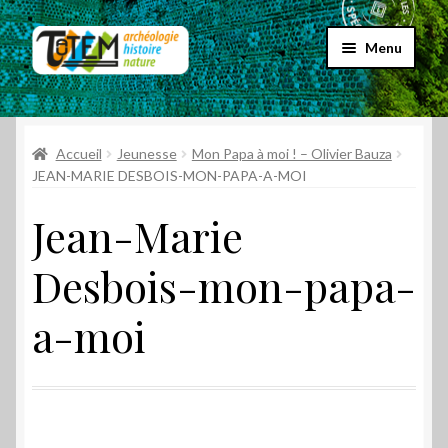
Aller
Aller
Menu
à
au
la
contenu
Accueil
navigation
Ouvrir
Accueil
Jeunesse
Mon Papa à moi ! – Olivier Bauza
Choix par genre
le
JEAN-MARIE DESBOIS-MON-PAPA-A-MOI
menu
Ouvrir
Choix par éditeur
Jean-Marie
enfant
le
menu
Promos
Desbois-mon-papa-
enfant
Qui sommes-nous ?
a-moi