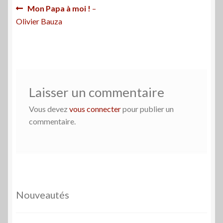
Navigation
Article
Mon Papa à moi !
–
précédent :
Olivier Bauza
de
l’article
Laisser un commentaire
Vous devez
vous connecter
pour publier un
commentaire.
Nouveautés