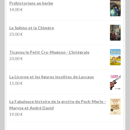
Préhistoriens en herbe
14,00
€
Le Sphinx et la Chimère
23,00
€
Ticayou le Petit Cro-Magnon - L'Intégrale
23,00
€
La Licorne et les figures insolites de Lascaux
15,00
€
La Fabuleuse histoire de la grotte du Pech-Merle
-
Maryse et André David
19,00
€