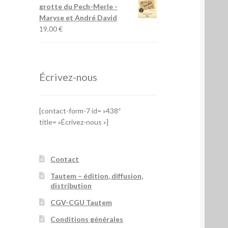
grotte du Pech-Merle
-
Maryse et André David
19,00
€
Écrivez-nous
[contact-form-7 id= »438″
title= »Écrivez-nous »]
Contact
Tautem – édition, diffusion,
distribution
CGV-CGU Tautem
Conditions générales