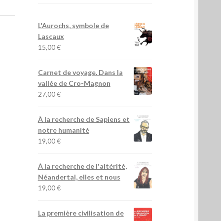
L'Aurochs, symbole de
Lascaux
15,00
€
Carnet de voyage. Dans la
vallée de Cro-Magnon
27,00
€
À la recherche de Sapiens et
notre humanité
19,00
€
À la recherche de l'altérité,
Néandertal, elles et nous
19,00
€
La première civilisation de