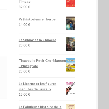
l'image
32,00
€
Préhistoriens en herbe
14,00
€
Le Sphinx et la Chimère
23,00
€
Ticayou le Petit Cro-Magnon
- L'Intégrale
23,00
€
La Licorne et les figures
insolites de Lascaux
15,00
€
La Fabuleuse histoire de la