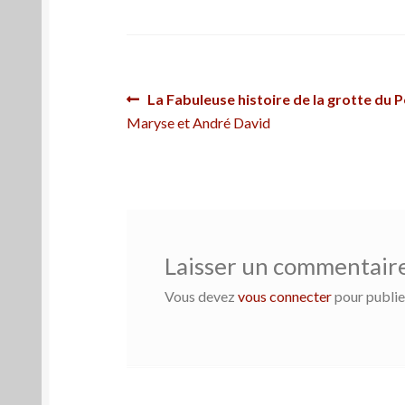
Navigation
Article
La Fabuleuse histoire de la grotte du 
précédent :
Maryse et André David
de
l’article
Laisser un commentair
Vous devez
vous connecter
pour publie