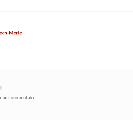
Pech-Merle
–
e
r un commentaire.