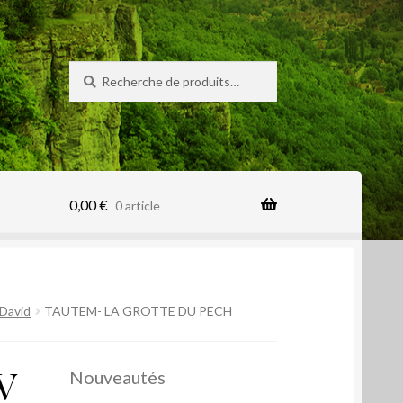
Recherche
Recherche
pour :
0,00
€
0 article
 David
TAUTEM- LA GROTTE DU PECH
V
Nouveautés