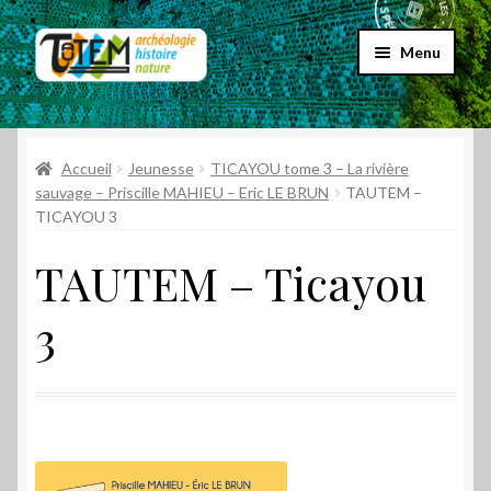
Aller
Aller
Menu
à
au
la
contenu
Accueil
navigation
Ouvrir
Accueil
Jeunesse
TICAYOU tome 3 – La rivière
Choix par genre
le
sauvage – Priscille MAHIEU – Eric LE BRUN
TAUTEM –
TICAYOU 3
menu
Ouvrir
Choix par éditeur
enfant
le
TAUTEM – Ticayou
menu
Promos
enfant
3
Qui sommes-nous ?