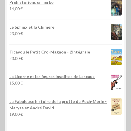
Préhistoriens en herbe
14,00
€
Le Sphinx et la Chimère
23,00
€
Ticayou le Petit Cro-Magnon - L'Intégrale
23,00
€
La Licorne et les figures insolites de Lascaux
15,00
€
La Fabuleuse histoire de la grotte du Pech-Merle
-
Maryse et André David
19,00
€