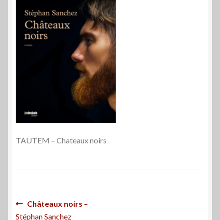
TAUTEM – Chateaux noirs
Navigation
Article
Châteaux noirs
–
précédent :
Stéphan Sanchez