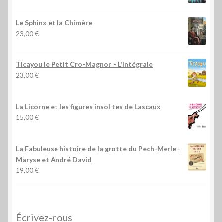
Le Sphinx et la Chimère
23,00
€
Ticayou le Petit Cro-Magnon - L'Intégrale
23,00
€
La Licorne et les figures insolites de Lascaux
15,00
€
La Fabuleuse histoire de la grotte du Pech-Merle
-
Maryse et André David
19,00
€
Écrivez-nous