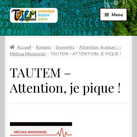
Aller
Aller
Menu
à
au
la
contenu
Accueil
navigation
Ouvrir
Accueil
Romans
Souvenirs
Attention, je pique ! –
Choix par genre
le
Mélissa Miodowski
TAUTEM – ATTENTION, JE PIQUE !
menu
Ouvrir
Choix par éditeur
TAUTEM –
enfant
le
menu
Promos
Attention, je pique !
enfant
Qui sommes-nous ?