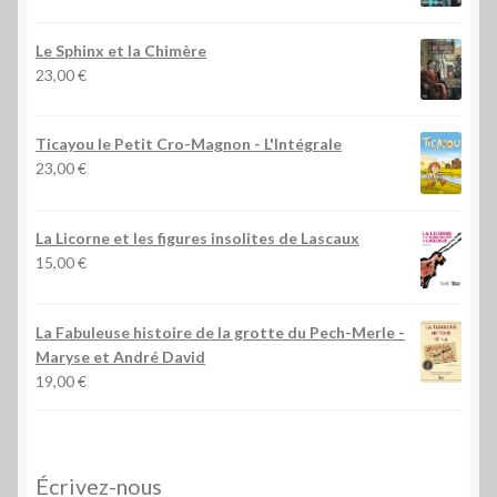
Le Sphinx et la Chimère
23,00
€
Ticayou le Petit Cro-Magnon - L'Intégrale
23,00
€
La Licorne et les figures insolites de Lascaux
15,00
€
La Fabuleuse histoire de la grotte du Pech-Merle
-
Maryse et André David
19,00
€
Écrivez-nous