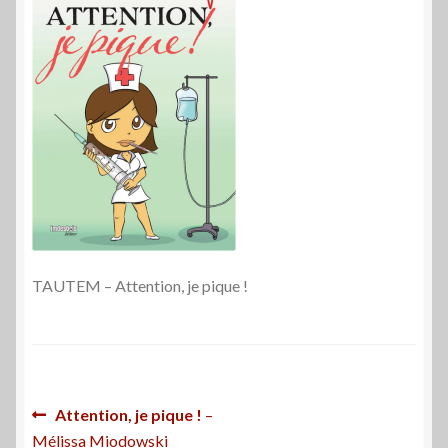
TAUTEM – Attention, je pique !
Navigation
Article
Attention, je pique !
–
précédent :
Mélissa Miodowski