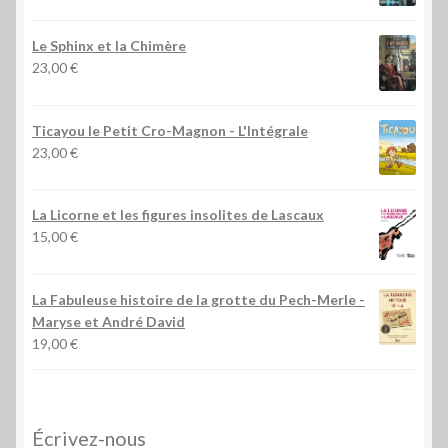
Le Sphinx et la Chimère
23,00
€
Ticayou le Petit Cro-Magnon - L'Intégrale
23,00
€
La Licorne et les figures insolites de Lascaux
15,00
€
La Fabuleuse histoire de la grotte du Pech-Merle
-
Maryse et André David
19,00
€
Écrivez-nous