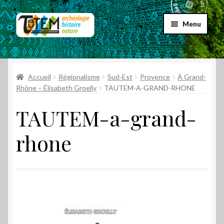
Aller
Aller
Menu
à
au
la
contenu
Accueil
navigation
Ouvrir
Accueil
Régionalisme
Sud-Est
Provence
À Grand-
Choix par genre
le
Rhône – Élisabeth Groelly
TAUTEM-A-GRAND-RHONE
menu
Ouvrir
Choix par éditeur
TAUTEM-a-grand-
enfant
le
menu
Promos
rhone
enfant
Qui sommes-nous ?