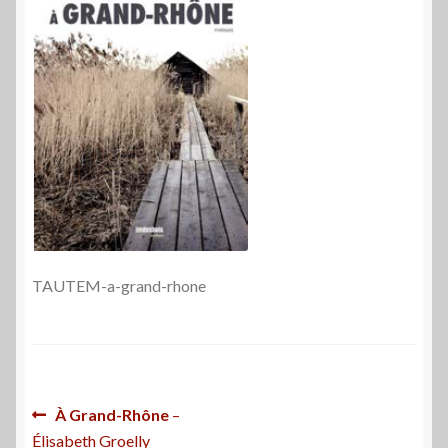
TAUTEM-a-grand-rhone
Navigation
Article
À Grand-Rhône
–
précédent :
Élisabeth Groelly