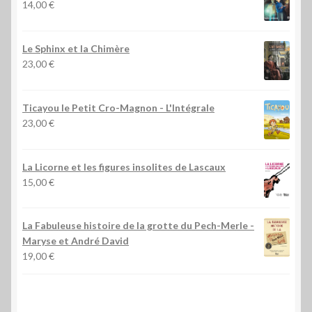
14,00
€
Le Sphinx et la Chimère
23,00
€
Ticayou le Petit Cro-Magnon - L'Intégrale
23,00
€
La Licorne et les figures insolites de Lascaux
15,00
€
La Fabuleuse histoire de la grotte du Pech-Merle
-
Maryse et André David
19,00
€