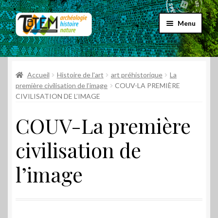
Aller
Aller
Menu
à
au
la
contenu
Accueil
navigation
Ouvrir
Accueil
Histoire de l'art
art préhistorique
La
Choix par genre
le
première civilisation de l’image
COUV-LA PREMIÈRE
CIVILISATION DE L’IMAGE
menu
Ouvrir
Choix par éditeur
enfant
le
COUV-La première
menu
Promos
enfant
civilisation de
Qui sommes-nous ?
l’image