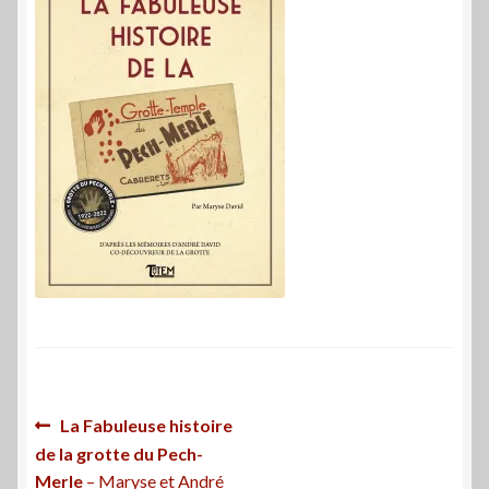
Navigation
Article
La Fabuleuse histoire
précédent :
de la grotte du Pech-
de
Merle
– Maryse et André