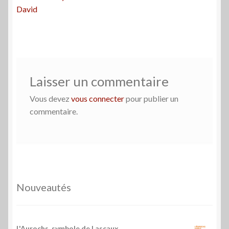
l’article
David
Laisser un commentaire
Vous devez
vous connecter
pour publier un
commentaire.
Nouveautés
L'Aurochs, symbole de Lascaux