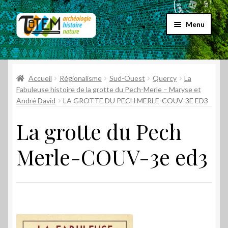
Aller
Aller
Menu
à
au
la
contenu
Accueil
navigation
Ouvrir
Accueil
Régionalisme
Sud-Ouest
Quercy
La
Choix par genre
le
Fabuleuse histoire de la grotte du Pech-Merle – Maryse et
André David
LA GROTTE DU PECH MERLE-COUV-3E ED3
menu
Ouvrir
Choix par éditeur
enfant
le
La grotte du Pech
menu
Promos
enfant
Merle-COUV-3e ed3
Qui sommes-nous ?