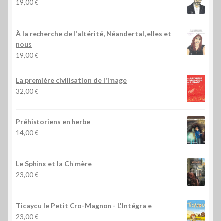
19,00
€
À la recherche de l'altérité, Néandertal, elles et
nous
19,00
€
La première civilisation de l'image
32,00
€
Préhistoriens en herbe
14,00
€
Le Sphinx et la Chimère
23,00
€
Ticayou le Petit Cro-Magnon - L'Intégrale
23,00
€