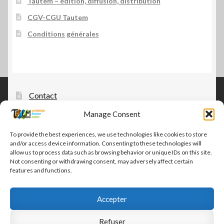
Tautem – édition, diffusion, distribution
CGV-CGU Tautem
Conditions générales
Contact
Manage Consent
Tautem – édition, diffusion, distribution
CGV-CGU Tautem
To provide the best experiences, we use technologies like cookies to store
and/or access device information. Consenting to these technologies will
Conditions générales
allow us to process data such as browsing behavior or unique IDs on this site.
Not consenting or withdrawing consent, may adversely affect certain
features and functions.
Accepter
© Tautem 2026
Refuser