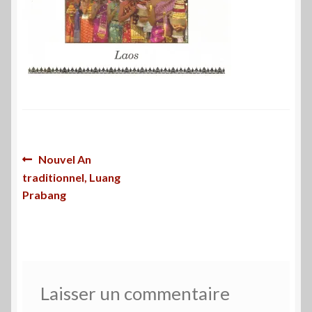
Navigation
Article
Nouvel An
précédent :
traditionnel, Luang
de
Prabang
l’article
Laisser un commentaire