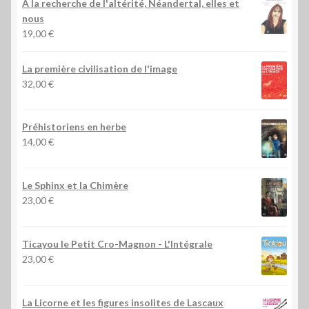
À la recherche de l'altérité, Néandertal, elles et
nous
19,00
€
La première civilisation de l'image
32,00
€
Préhistoriens en herbe
14,00
€
Le Sphinx et la Chimère
23,00
€
Ticayou le Petit Cro-Magnon - L'Intégrale
23,00
€
La Licorne et les figures insolites de Lascaux