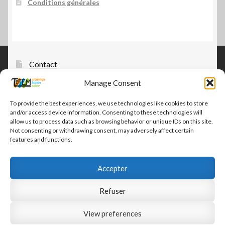
Conditions générales
Contact
Manage Consent
Tautem – édition, diffusion, distribution
CGV-CGU Tautem
To provide the best experiences, we use technologies like cookies to store
and/or access device information. Consenting to these technologies will
Conditions générales
allow us to process data such as browsing behavior or unique IDs on this site.
Not consenting or withdrawing consent, may adversely affect certain
features and functions.
Accepter
© Tautem 2026
Refuser
CGV-CGU Tautem
Built with WooCommerce
.
View preferences
0