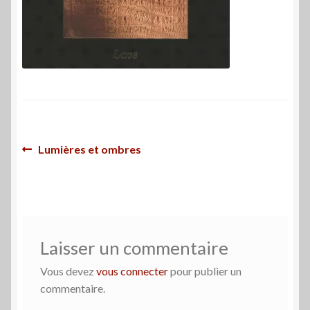
Navigation
Article
Lumières et ombres
précédent :
de
l’article
Laisser un commentaire
Vous devez
vous connecter
pour publier un
commentaire.