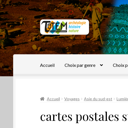
Aller
Aller
à
au
la
contenu
navigation
Accueil
Choix par genre
Choix p
Accueil
Voyages
Asie du sud-est
Lumiè
cartes postales s