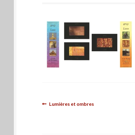
Navigation
Article
Lumières et ombres
précédent :
de
l’article