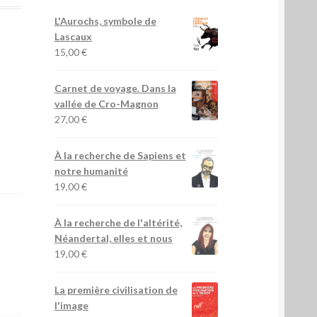
L'Aurochs, symbole de
Lascaux
15,00
€
Carnet de voyage. Dans la
vallée de Cro-Magnon
27,00
€
À la recherche de Sapiens et
notre humanité
19,00
€
À la recherche de l'altérité,
Néandertal, elles et nous
19,00
€
La première civilisation de
l'image