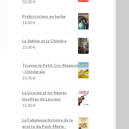
32,00
€
Préhistoriens en herbe
14,00
€
Le Sphinx et la Chimère
23,00
€
Ticayou le Petit Cro-Magnon
- L'Intégrale
23,00
€
La Licorne et les figures
insolites de Lascaux
15,00
€
La Fabuleuse histoire de la
grotte du Pech-Merle
-