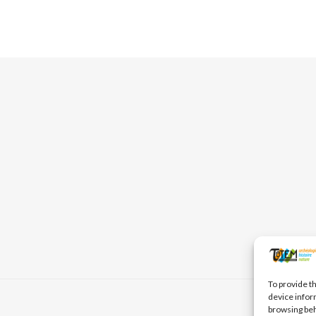
To provide t
device infor
browsing beh