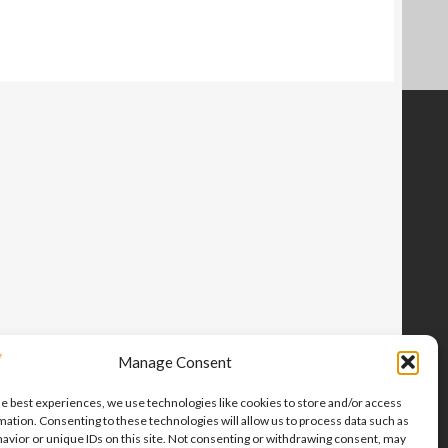
Manage Consent
he best experiences, we use technologies like cookies to store and/or access
mation. Consenting to these technologies will allow us to process data such as
avior or unique IDs on this site. Not consenting or withdrawing consent, may