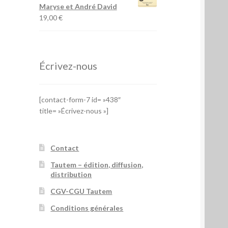
Maryse et André David
19,00
€
Écrivez-nous
[contact-form-7 id= »438″
title= »Écrivez-nous »]
Contact
Tautem – édition, diffusion,
distribution
CGV-CGU Tautem
Conditions générales