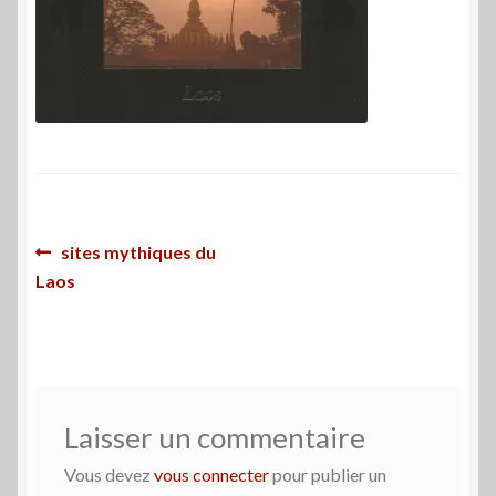
Navigation
Article
sites mythiques du
précédent :
Laos
de
l’article
Laisser un commentaire
Vous devez
vous connecter
pour publier un