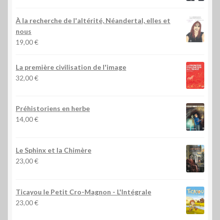
À la recherche de l'altérité, Néandertal, elles et
nous
19,00
€
La première civilisation de l'image
32,00
€
Préhistoriens en herbe
14,00
€
Le Sphinx et la Chimère
23,00
€
Ticayou le Petit Cro-Magnon - L'Intégrale
23,00
€