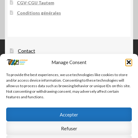
CGV-CGU Tautem
Conditions générales
Contact
Manage Consent
Tautem – édition, diffusion, distribution
CGV-CGU Tautem
To provide the best experiences, we use technologies like cookies to store
and/or access device information. Consenting to these technologies will
Conditions générales
allow us to process data such as browsing behavior or unique IDs on this site.
Not consenting or withdrawing consent, may adversely affect certain
features and functions.
Accepter
© Tautem 2026
Refuser
CGV-CGU Tautem
Built with WooCommerce
.