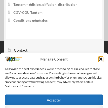
Tautem – édition, diffusion, distribution
CGV-CGU Tautem
Conditions générales
Contact
Manage Consent
Tautem – édition, diffusion, distribution
CGV-CGU Tautem
To provide the best experiences, we use technologies like cookies to store
and/or access device information. Consenting to these technologies will
Conditions générales
allow us to process data such as browsing behavior or unique IDs on this site.
Not consenting or withdrawing consent, may adversely affect certain
features and functions.
Accepter
© Tautem 2026