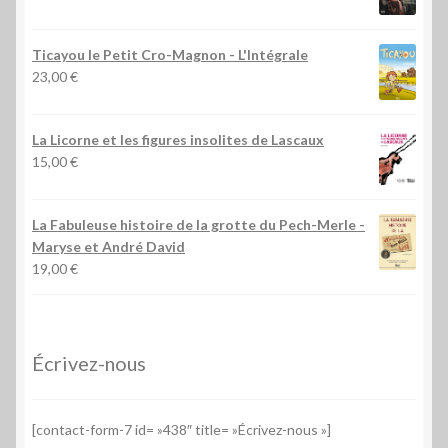
Ticayou le Petit Cro-Magnon - L'Intégrale
23,00
€
La Licorne et les figures insolites de Lascaux
15,00
€
La Fabuleuse histoire de la grotte du Pech-Merle
-
Maryse et André David
19,00
€
Écrivez-nous
[contact-form-7 id= »438″ title= »Écrivez-nous »]