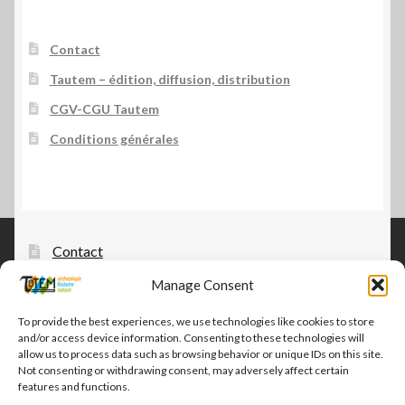
Contact
Tautem – édition, diffusion, distribution
CGV-CGU Tautem
Conditions générales
Contact
Tautem – édition, diffusion, distribution
Manage Consent
CGV-CGU Tautem
To provide the best experiences, we use technologies like cookies to store
and/or access device information. Consenting to these technologies will
Conditions générales
allow us to process data such as browsing behavior or unique IDs on this site.
Not consenting or withdrawing consent, may adversely affect certain
features and functions.