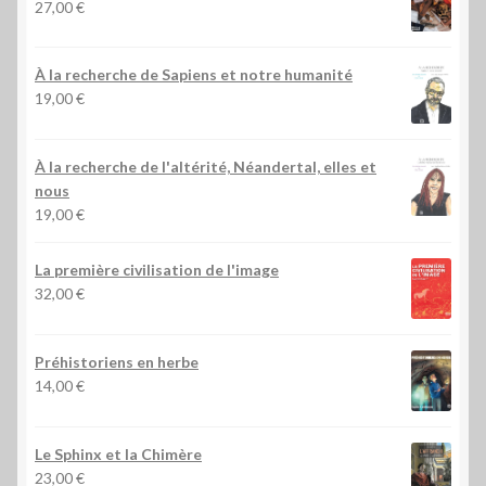
27,00
€
À la recherche de Sapiens et notre humanité
19,00
€
À la recherche de l'altérité, Néandertal, elles et
nous
19,00
€
La première civilisation de l'image
32,00
€
Préhistoriens en herbe
14,00
€
Le Sphinx et la Chimère
23,00
€