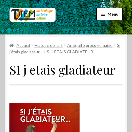
Aller
Aller
Menu
à
au
la
contenu
Accueil
navigation
Ouvrir
Accueil
Histoire de l'art
Antiquité gréco-romaine
Si
Choix par genre
le
j’étais gladiateur…
SI J ETAIS GLADIATEUR
menu
Ouvrir
Choix par éditeur
SI j etais gladiateur
enfant
le
menu
Promos
enfant
Qui sommes-nous ?