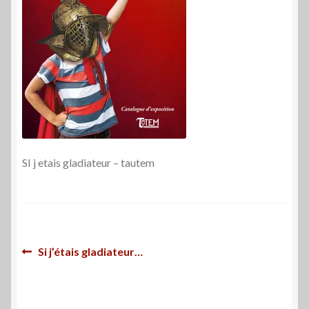
SI j etais gladiateur – tautem
Navigation
Article
Si j’étais gladiateur…
précédent :
de
l’article