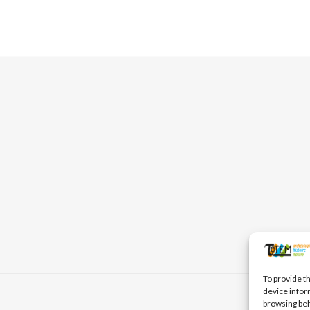
To provide t
device infor
browsing beh