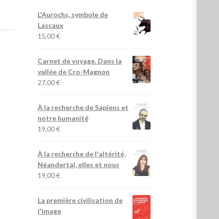
L'Aurochs, symbole de
Lascaux
15,00
€
Carnet de voyage. Dans la
vallée de Cro-Magnon
27,00
€
À la recherche de Sapiens et
notre humanité
19,00
€
À la recherche de l'altérité,
Néandertal, elles et nous
19,00
€
La première civilisation de
l'image