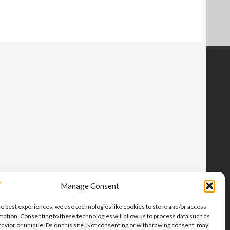
Manage Consent
he best experiences, we use technologies like cookies to store and/or access
mation. Consenting to these technologies will allow us to process data such as
avior or unique IDs on this site. Not consenting or withdrawing consent, may