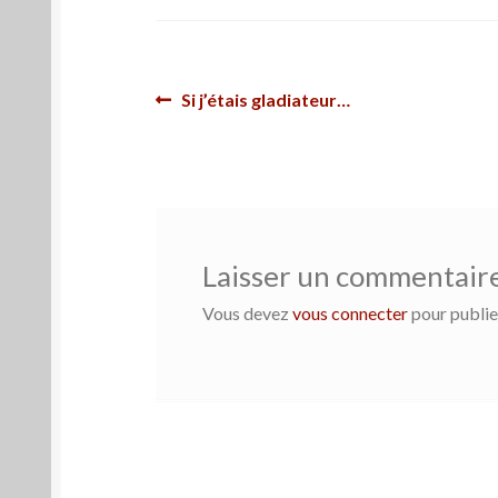
Navigation
Article
Si j’étais gladiateur…
précédent :
de
l’article
Laisser un commentair
Vous devez
vous connecter
pour publie