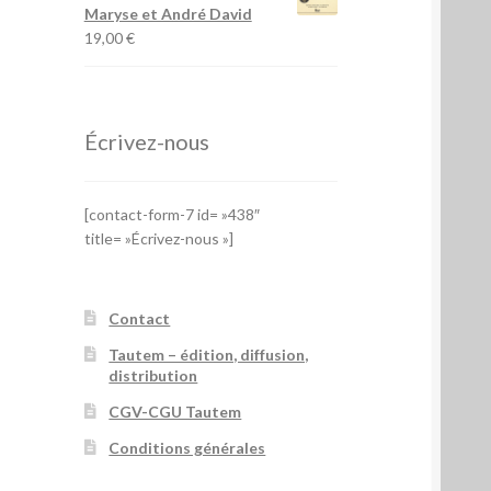
Maryse et André David
19,00
€
Écrivez-nous
[contact-form-7 id= »438″
title= »Écrivez-nous »]
Contact
Tautem – édition, diffusion,
distribution
CGV-CGU Tautem
Conditions générales