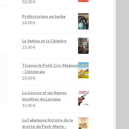
32,00
€
Préhistoriens en herbe
14,00
€
Le Sphinx et la Chimère
23,00
€
Ticayou le Petit Cro-Magnon
- L'Intégrale
23,00
€
La Licorne et les figures
insolites de Lascaux
15,00
€
La Fabuleuse histoire de la
grotte du Pech-Merle
-