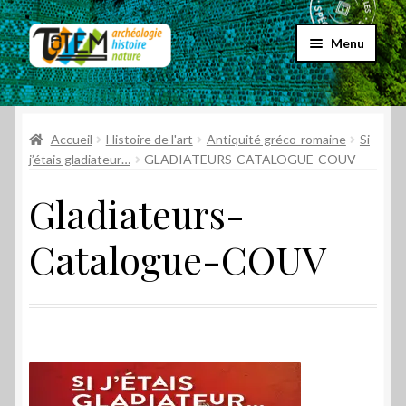
Aller
Aller
Menu
à
au
la
contenu
Accueil
navigation
Ouvrir
Accueil
Histoire de l'art
Antiquité gréco-romaine
Si
Choix par genre
le
j’étais gladiateur…
GLADIATEURS-CATALOGUE-COUV
menu
Ouvrir
Choix par éditeur
Gladiateurs-
enfant
le
menu
Promos
Catalogue-COUV
enfant
Qui sommes-nous ?