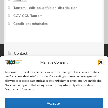
Tautem – édition, diffusion, distribution
CGV-CGU Tautem
Conditions générales
Contact
Manage Consent
Tautem – édition, diffusion, distribution
CGV-CGU Tautem
To provide the best experiences, we use technologies like cookies to store
and/or access device information. Consenting to these technologies will
Conditions générales
allow us to process data such as browsing behavior or unique IDs on this site.
Not consenting or withdrawing consent, may adversely affect certain
features and functions.
Accepter