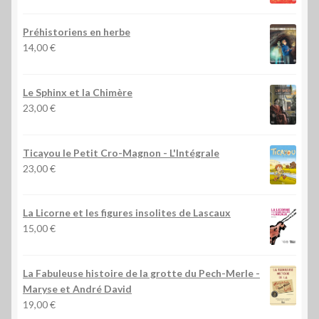
Préhistoriens en herbe
14,00
€
Le Sphinx et la Chimère
23,00
€
Ticayou le Petit Cro-Magnon - L'Intégrale
23,00
€
La Licorne et les figures insolites de Lascaux
15,00
€
La Fabuleuse histoire de la grotte du Pech-Merle
-
Maryse et André David
19,00
€