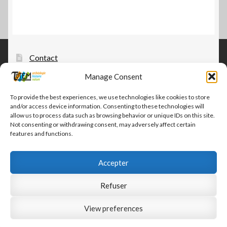
Contact
Manage Consent
Tautem – édition, diffusion, distribution
CGV-CGU Tautem
To provide the best experiences, we use technologies like cookies to store
and/or access device information. Consenting to these technologies will
Conditions générales
allow us to process data such as browsing behavior or unique IDs on this site.
Not consenting or withdrawing consent, may adversely affect certain
features and functions.
Accepter
© Tautem 2026
Refuser
CGV-CGU Tautem
Built with WooCommerce
.
View preferences
0
Recherche
Recherche