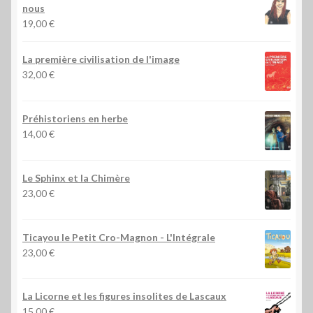
nous
19,00
€
La première civilisation de l'image
32,00
€
Préhistoriens en herbe
14,00
€
Le Sphinx et la Chimère
23,00
€
Ticayou le Petit Cro-Magnon - L'Intégrale
23,00
€
La Licorne et les figures insolites de Lascaux
15,00
€