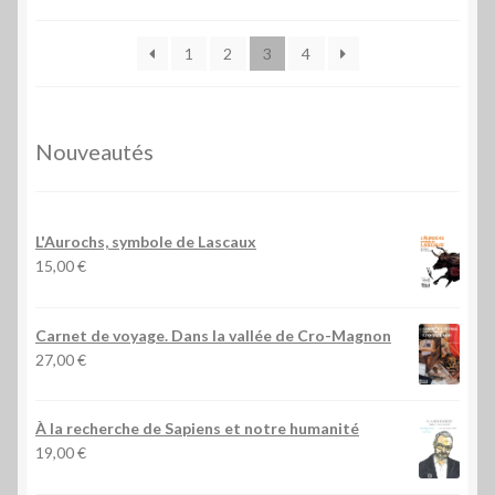
1
2
3
4
Nouveautés
L'Aurochs, symbole de Lascaux
15,00
€
Carnet de voyage. Dans la vallée de Cro-Magnon
27,00
€
À la recherche de Sapiens et notre humanité
19,00
€