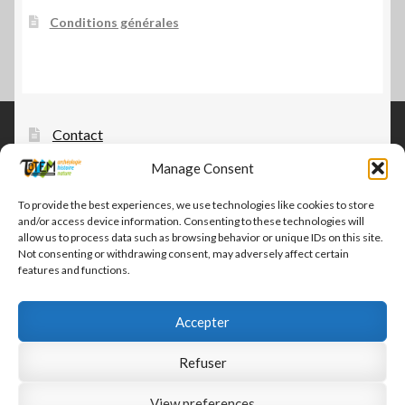
Conditions générales
Contact
Tautem – édition, diffusion, distribution
Manage Consent
CGV-CGU Tautem
To provide the best experiences, we use technologies like cookies to store
and/or access device information. Consenting to these technologies will
Conditions générales
allow us to process data such as browsing behavior or unique IDs on this site.
Not consenting or withdrawing consent, may adversely affect certain
features and functions.
Accepter
© Tautem 2026
Refuser
CGV-CGU Tautem
Built with WooCommerce
.
View preferences