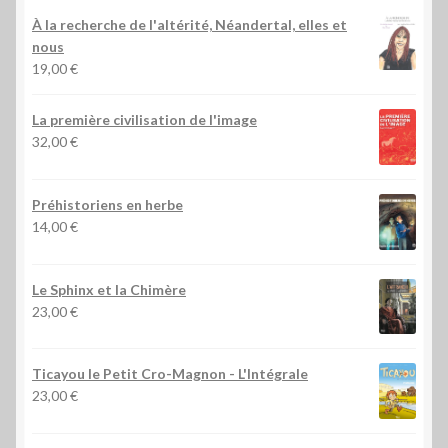
À la recherche de l'altérité, Néandertal, elles et
nous
19,00
€
La première civilisation de l'image
32,00
€
Préhistoriens en herbe
14,00
€
Le Sphinx et la Chimère
23,00
€
Ticayou le Petit Cro-Magnon - L'Intégrale
23,00
€