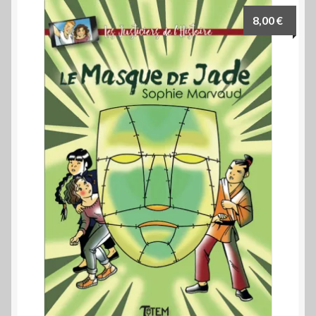
SevenOrients
8,00
€
Centre Jurassien du Patrimoine
Archéo-éditions.com
Promos
Qui sommes-nous ?