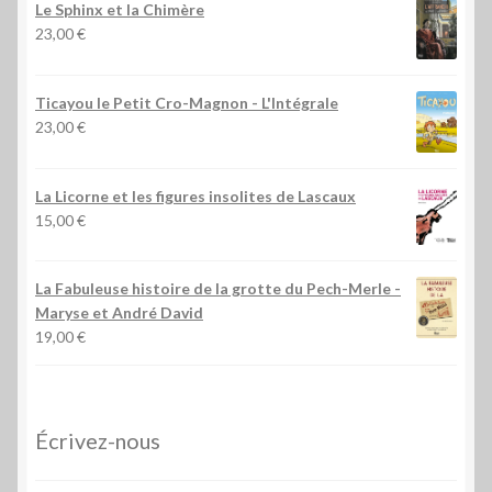
Le Sphinx et la Chimère
23,00
€
Ticayou le Petit Cro-Magnon - L'Intégrale
23,00
€
La Licorne et les figures insolites de Lascaux
15,00
€
La Fabuleuse histoire de la grotte du Pech-Merle
-
Maryse et André David
19,00
€
Écrivez-nous