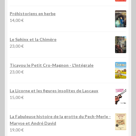
Préhistoriens en herbe
14,00
€
Le Sphinx et la Chimère
23,00
€
Ticayou le Petit Cro-Magnon - L'Intégrale
23,00
€
La Licorne et les figures insolites de Lascaux
15,00
€
La Fabuleuse histoire de la grotte du Pech-Merle
-
Maryse et André David
19,00
€