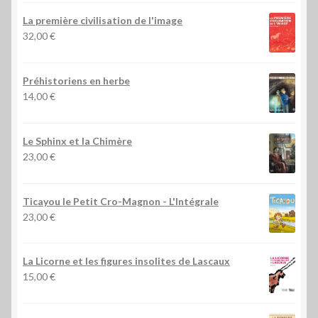
La première civilisation de l'image
32,00
€
Préhistoriens en herbe
14,00
€
Le Sphinx et la Chimère
23,00
€
Ticayou le Petit Cro-Magnon - L'Intégrale
23,00
€
La Licorne et les figures insolites de Lascaux
15,00
€